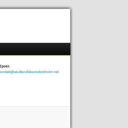
Epost:
kontakt@akuttandläkarestockholm.net